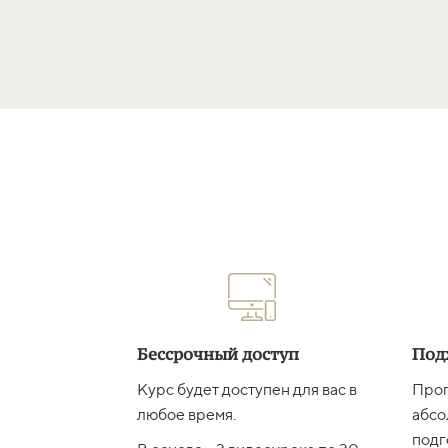
Бессрочный доступ
Под
Курс будет доступен для вас в
Прог
любое время.
абсо
подг