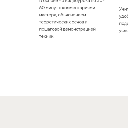
В основе - 3 видеоурока по 30-
60 минут с комментариями
Учи
мастера, объяснением
удо
теоретических основ и
под
пошаговой демонстрацией
усл
техник