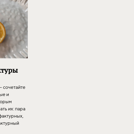
ктуры
— сочетайте
ые и
торым
ать их: пара
фактурных,
фактурный