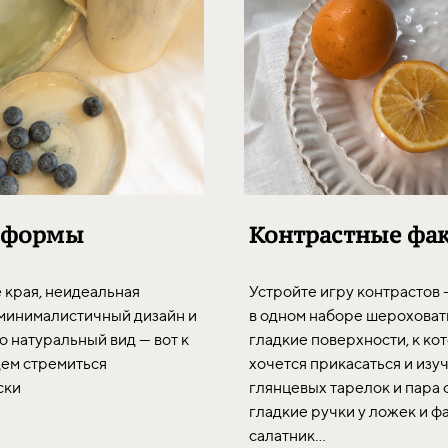
 формы
Контрастные фа
края, неидеальная
Устройте игру контрастов 
 минималистичный дизайн и
в одном наборе шероховат
 натуральный вид — вот к
гладкие поверхности, к ко
дем стремиться
хочется прикасаться и изуч
ски
глянцевых тарелок и пара 
гладкие ручки у ложек и 
салатник...