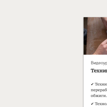
Видеоур
Техник
✔ Техни
перераб
обжиги
✔ Техно