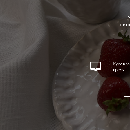
сво
Курс в з
время