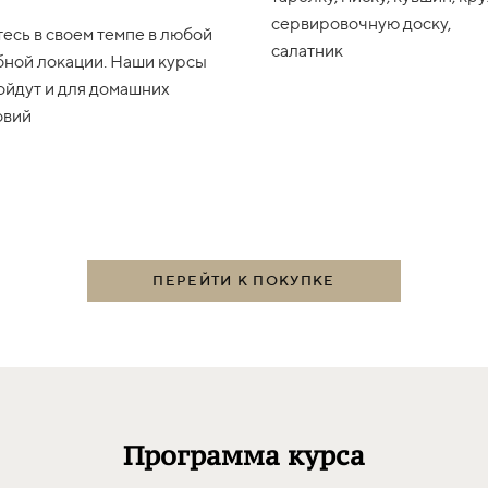
сервировочную доску,
тесь в своем темпе в любой
салатник
бной локации. Наши курсы
ойдут и для домашних
овий
ПЕРЕЙТИ К ПОКУПКЕ
Программа курса