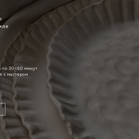
е
тиле
а по 30-60 минут
я с мастером