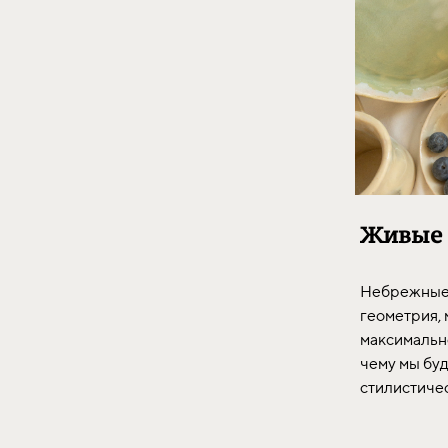
Живые
Небрежные 
геометрия,
максимально
чему мы бу
стилистиче